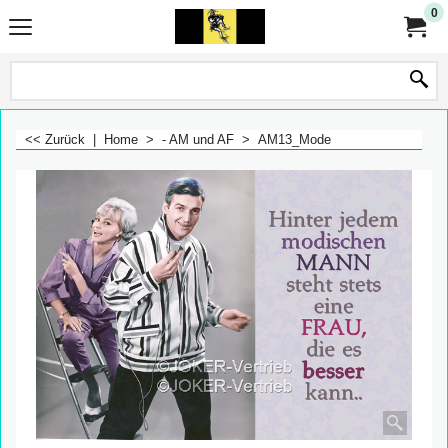
0
<< Zurück
|
Home
>
- AM und AF
>
AM13_Mode