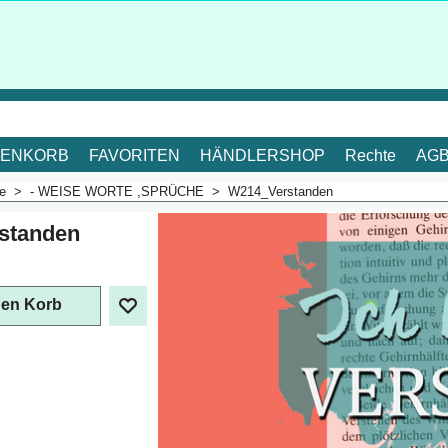
ENKORB
FAVORITEN
HÄNDLERSHOP
Rechte
AG
me
>
- WEISE WORTE ,SPRÜCHE
>
W214_Verstanden
standen
. Mehrwertsteuer
den Korb