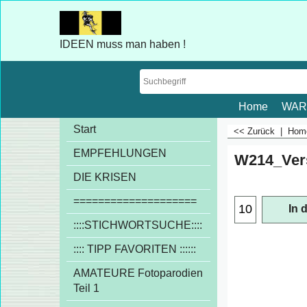
IDEEN muss man haben !
Home
WAR
Start
<< Zurück
|
Ho
EMPFEHLUNGEN
W214_Ver
€
1.00
DIE KRISEN
exkl
====================
::::STICHWORTSUCHE::::
In 
:::: TIPP FAVORITEN ::::::
AMATEURE Fotoparodien
Teil 1