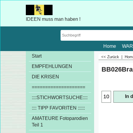
IDEEN muss man haben !
Home
WAR
Start
<< Zurück
|
Ho
EMPFEHLUNGEN
BB026Bra
€
1.00
DIE KRISEN
exkl
====================
::::STICHWORTSUCHE::::
In 
:::: TIPP FAVORITEN ::::::
AMATEURE Fotoparodien
Teil 1