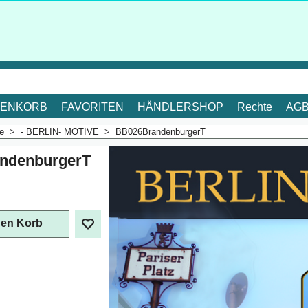
ENKORB
FAVORITEN
HÄNDLERSHOP
Rechte
AG
me
>
- BERLIN- MOTIVE
>
BB026BrandenburgerT
ndenburgerT
. Mehrwertsteuer
den Korb