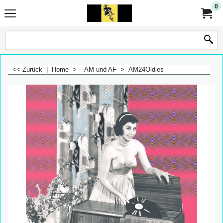
0
<< Zurück
|
Home
>
- AM und AF
>
AM24Oldies