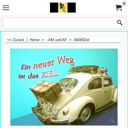
0
<< Zurück
|
Home
>
- AM und AF
>
AM49Ziel